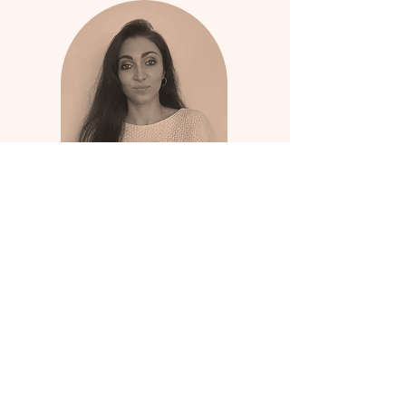
Angélique ✏️
Elle, c'est Angélique. Elle s'occupe
de vous rédiger des articles sur le
Design Humain. Et d'ailleurs, elle
est membre de La Formation, elle
en connaît donc un rayon sur le
DH !