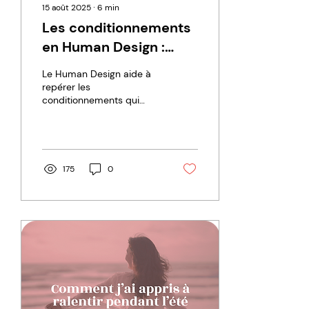
15 août 2025
∙
6
min
Les conditionnements
en Human Design :
comprendre ce qui t’a
Le Human Design aide à
façonné pour mieux
repérer les
conditionnements qui
t’en libérer
nous coupent de notre
énergie naturelle. Types,
centres ouverts, clés de
déconditionnement :
découvre comment te
175
0
libérer.