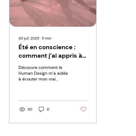
30 juil. 2025
∙
5
min
Été en conscience :
comment j’ai appris à
ralentir et à écouter
Découvre comment le
mon rythme
Human Design m’a aidée
à écouter mon vrai
rythme pendant les
vacances et à savourer la
lenteur sans culpabilité.
30
0