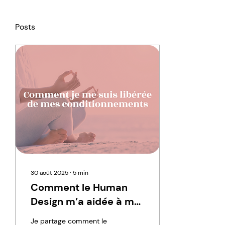
Posts
30 août 2025
∙
5
min
Comment le Human
Design m’a aidée à me
libérer du besoin de
Je partage comment le