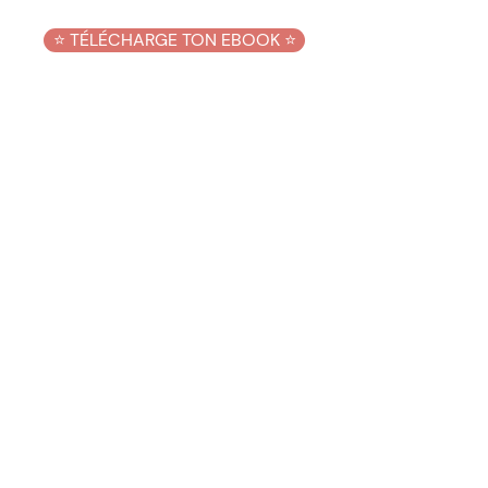
⭐️ TÉLÉCHARGE TON EBOOK ⭐️
Rejoins ma
Newsletter