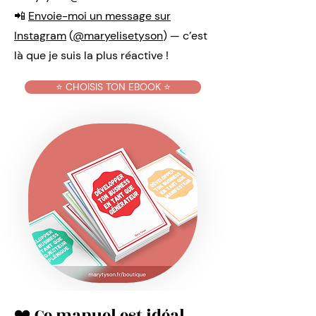
📲
Envoie-moi un message sur
Instagram
(
@maryelisetyson
) — c’est
là que je suis la plus réactive !​
⭐️ CHOISIS TON EBOOK ⭐️
❤️ Ce manuel est idéal