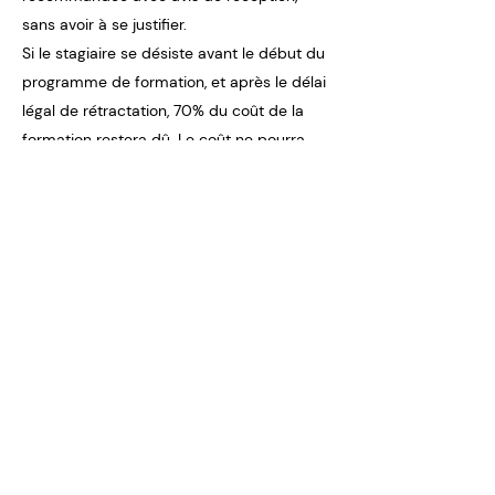
sans avoir à se justifier.
Si le stagiaire se désiste avant le début du
programme de formation, et après le délai
légal de rétractation, 70% du coût de la
formation restera dû. Le coût ne pourra
donc pas faire l’objet d’une demande de
remboursement ni d’une prise en charge
par l'OPCA.
Toute réclamation par le stagiaire doit être
adressée à l’organisme de formation par
écrit. L’organisme de formation dispose de
deux semaines pour effectuer un retour
par écrit.
La résolution unilatérale du contrat doit
impérativement être effectuée par lettre
recommandée avec avis de réception,
avec un délai de préavis d’un mois.