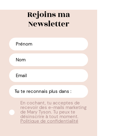
développer leur Business tout en
restant alignés à leur nature
Rejoins ma
profonde.
Newsletter
Pour écrire cet Ebook j'ai pu profiter
du point de vue de
Laurie
Antocicco
, guide de Design Humain
DHEU Projecteur 1/3.
En effet,
étant de type Manifesteur, pour que
ce manuel résonne en toi du mieux
possible j'ai souhaité avoir le point
de vue d'un professionel de Design
Humain du type énergétique
concerné.
En cochant, tu acceptes de
recevoir des e-mails marketing
Attention
: Ceci n'est pas un manuel
de Mary Tyson. Tu peux te
personnalisé, mais un manuel
désinscrire à tout moment.
Politique de confidentialité
général pour tous les Projecteurs à
autorité auto-projetée du centre G
.