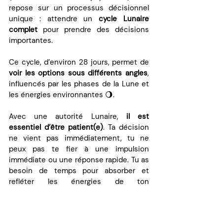
repose sur un processus décisionnel 
unique : attendre un 
cycle Lunaire 
complet
 pour prendre des décisions 
importantes. 
Ce cycle, d’environ 28 jours, permet de 
voir les options sous différents angles
, 
influencés par les phases de la Lune et 
les énergies environnantes 🌖.
Avec une autorité Lunaire, 
il est 
essentiel d’être patient(e)
. Ta décision 
ne vient pas immédiatement, tu ne 
peux pas te fier à une impulsion 
immédiate ou une réponse rapide. Tu as 
besoin de temps pour absorber et 
refléter les énergies de ton 
environnement. Il est donc crucial de 
te 
sentir
à l’aise dans ton environnement
et entouré(e)s des bonnes personnes, 